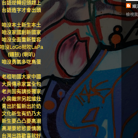
台語逆轉迎頭趕上
順天
台語造字才會出頭
檢視我
咱沒本土新生本土
咱沒家國創新國家
咱沒全面重新整容
咱沒LoGo就吹LaPa
(鑼鼓) (喇叭)
咱沒勇氣多吃鳥蛋
老祖喲國大家中國
大房傳承家當全包
老共固有請掛獨家
小房繼宗另起爐灶
青出於藍新出於奶
文化新生有奶乃大
新生要凸凸要高潮
高潮要慾慾要情願
台灣出路歡喜就好