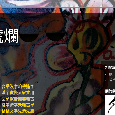
唬爛
相關
順
苦
台語沒字咱得造字
關於
漢字寅變大家共用
回頭摸音義套老古
沒字造字未輸古早
新新文字先造先贏